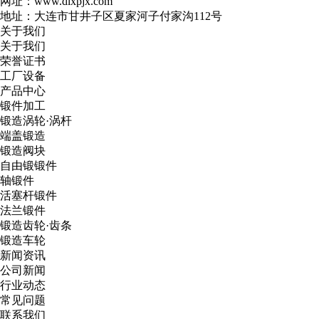
网址：www.dlxpjx.com
地址：大连市甘井子区夏家河子付家沟112号
关于我们
关于我们
荣誉证书
工厂设备
产品中心
锻件加工
锻造涡轮·涡杆
端盖锻造
锻造阀块
自由锻锻件
轴锻件
活塞杆锻件
法兰锻件
锻造齿轮·齿条
锻造车轮
新闻资讯
公司新闻
行业动态
常见问题
联系我们