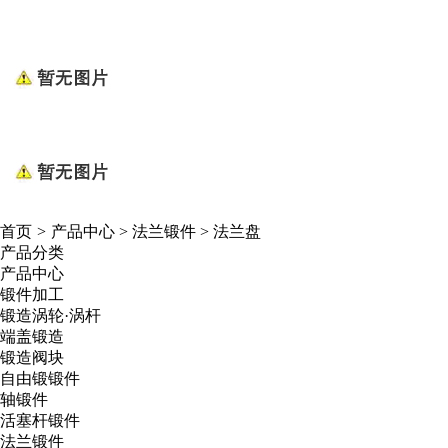
首页
>
产品中心
>
法兰锻件
>
法兰盘
产品分类
产品中心
锻件加工
锻造涡轮·涡杆
端盖锻造
锻造阀块
自由锻锻件
轴锻件
活塞杆锻件
法兰锻件