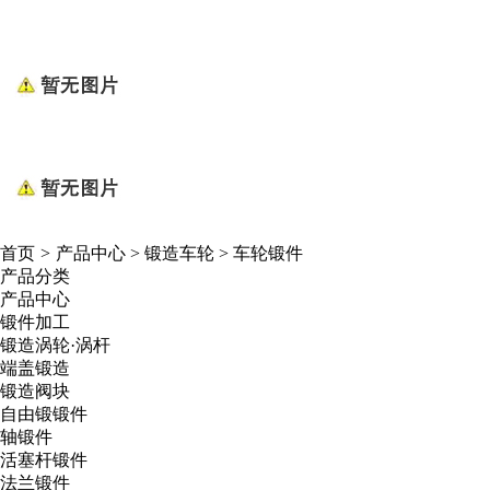
首页
>
产品中心
>
锻造车轮
>
车轮锻件
产品分类
产品中心
锻件加工
锻造涡轮·涡杆
端盖锻造
锻造阀块
自由锻锻件
轴锻件
活塞杆锻件
法兰锻件