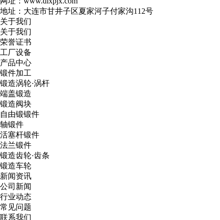
网址：www.dlxpjx.com
地址：大连市甘井子区夏家河子付家沟112号
关于我们
关于我们
荣誉证书
工厂设备
产品中心
锻件加工
锻造涡轮·涡杆
端盖锻造
锻造阀块
自由锻锻件
轴锻件
活塞杆锻件
法兰锻件
锻造齿轮·齿条
锻造车轮
新闻资讯
公司新闻
行业动态
常见问题
联系我们