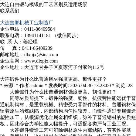
大连自由锻与模锻的工艺区别及适用场景
联系我们
大连鑫鹏机械工业制造厂
企业电话：0411-86409584
联系电话：13941141181 （微信同步）
联 系 人：姜经理
传 真：0411-86409239
邮箱地址：dlxpjx@sina.com
企业官网：www.dlxpjx.com
企业地址：大连市甘井子区夏家河子付家沟112号
大连锻件为什么比普通钢材强度更高、韧性更好？
* 来源: * 作者: admin * 发表时间: 2026-04-30 13:23:00 * 浏览: 28
大连锻件
为什么比普通钢材强度更高、韧性更好？
同等材质前提下，锻件的强度、韧性、抗疲劳性能远优于普
通轧制钢材，是重载机械、精密受力零部件的材料。普通钢材保
留着原生冶炼缺陷，内部结构均匀性较差，而锻件通过专属锻造
塑性加工，从根源优化金属金相组织，弥补了普通钢材的材质短
板，因此综合力学性能大幅提升，可适配各类严苛工业工况。
大连锻件
锻造工艺可消除钢材原生内部缺陷，夯实性能基