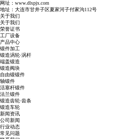
网址：www.dlxpjx.com
地址：大连市甘井子区夏家河子付家沟112号
关于我们
关于我们
荣誉证书
工厂设备
产品中心
锻件加工
锻造涡轮·涡杆
端盖锻造
锻造阀块
自由锻锻件
轴锻件
活塞杆锻件
法兰锻件
锻造齿轮·齿条
锻造车轮
新闻资讯
公司新闻
行业动态
常见问题