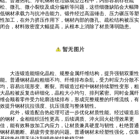
础。普通热轧、冷轧钢材在冶炼成型过程中，内部容易存在疏
松、微孔、微小裂纹及成分偏析等问题，这些细微缺陷会大幅降
低钢材承载力与抗冲击能力。锻件经过高温锤击、压力碾压等塑
性加工，在外力挤压作用下，钢材内部的微孔、疏松结构被压实
闭合，材料致密度大幅提高，从根本上消除了材质薄弱隐患。
大连锻造
能细化晶粒、规整金属纤维结构，提升强韧双重性
能。普通钢材晶粒粗细不均、纤维排布杂乱，受力时应力分散不
均，容易出现形变、断裂。而锻造过程中钢材持续塑性变形，粗
大晶粒被反复击碎细化，晶粒大小均匀、排列紧密。同时金属纤
维会顺着零件受力轮廓连续排布，形成完整规整的纤维流线，有
效提升钢材抗拉强度、抗压强度与整体韧性。
此外，锻造配合热处理可进一步优化材质性能。经过锻造后
的钢材，金相组织活性更高，后续调质、淬火回火处理效果更
佳，能有效释放加工内应力，让材质兼具硬度与韧性，杜绝普通
钢材易脆断、易疲劳变形的问题。普通钢材未经塑性强化，仅靠
基础热处理无法达到锻件的结构稳定性。