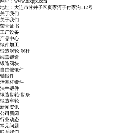
网址：www.dlxpjx.com
地址：大连市甘井子区夏家河子付家沟112号
关于我们
关于我们
荣誉证书
工厂设备
产品中心
锻件加工
锻造涡轮·涡杆
端盖锻造
锻造阀块
自由锻锻件
轴锻件
活塞杆锻件
法兰锻件
锻造齿轮·齿条
锻造车轮
新闻资讯
公司新闻
行业动态
常见问题
联系我们