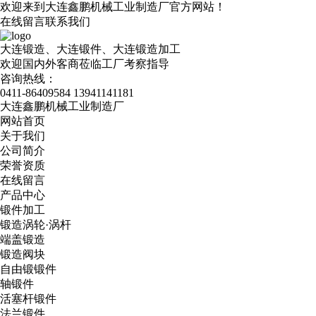
欢迎来到大连鑫鹏机械工业制造厂官方网站！
在线留言
联系我们
大连锻造、大连锻件、大连锻造加工
欢迎国内外客商莅临工厂考察指导
咨询热线：
0411-86409584
13941141181
大连鑫鹏机械工业制造厂
网站首页
关于我们
公司简介
荣誉资质
在线留言
产品中心
锻件加工
锻造涡轮·涡杆
端盖锻造
锻造阀块
自由锻锻件
轴锻件
活塞杆锻件
法兰锻件