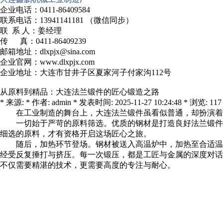
企业电话：0411-86409584
联系电话：13941141181 （微信同步）
联 系 人：姜经理
传 真：0411-86409239
邮箱地址：dlxpjx@sina.com
企业官网：www.dlxpjx.com
企业地址：大连市甘井子区夏家河子付家沟112号
从原料到精品：大连法兰锻件的匠心锻造之路
* 来源: * 作者: admin * 发表时间: 2025-11-27 10:24:48 * 浏览: 117
在工业制造的舞台上，
大连法兰锻件
虽看似普通，却扮演着
一切始于严苛的原料筛选。优质的钢材是打造良好法兰锻件
细选的原料，才有资格开启这场匠心之旅。
随后，加热环节登场。钢材被送入高温炉中，加热至合适温
经受反复捶打与挤压。每一次锻压，都是工匠与金属的深度对话
不仅需要精湛的技术，更需要高度的专注与耐心。