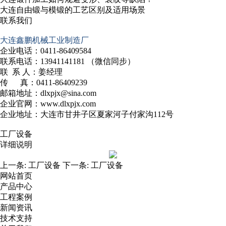
大连自由锻与模锻的工艺区别及适用场景
联系我们
大连鑫鹏机械工业制造厂
企业电话：0411-86409584
联系电话：13941141181 （微信同步）
联 系 人：姜经理
传 真：0411-86409239
邮箱地址：dlxpjx@sina.com
企业官网：www.dlxpjx.com
企业地址：大连市甘井子区夏家河子付家沟112号
工厂设备
详细说明
上一条:
工厂设备
下一条:
工厂设备
网站首页
产品中心
工程案例
新闻资讯
技术支持