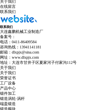
关于我们
在线留言
联系我们
联系我们
大连鑫鹏机械工业制造厂
备案号：
电话：0411-86409584
咨询热线：13941141181
邮箱：dlxpjx@sina.com
网址：www.dlxpjx.com
地址：大连市甘井子区夏家河子付家沟112号
关于我们
关于我们
荣誉证书
工厂设备
产品中心
锻件加工
锻造涡轮·涡杆
端盖锻造
锻造阀块